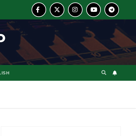
o
LISH