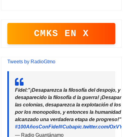
CMKS EN X
Tweets by RadioGtmo
Fidel:"¡Desaparezca la filosofía del despojo, y habrá
desaparecido la filosofía d la guerra! ¡Desaparezcan
las colonias, desaparezca la explotación d los paíse
por los monopolios, y entonces la humanidad habrá
alcanzado una verdadera etapa de progreso!"
#100AñosConFidel
#Cuba
pic.twitter.com/OxVYhzZ7
— Radio Guantánamo