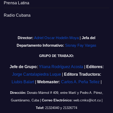
Prensa Latina
Radio Cubana
Director:
Adriel Oscar Hodelín Moya
|
Jefa del
Departamento Informativo:
Sisnay Fay Vargas
GRUPO DE TRABAJO:
Jefe de Grupo:
Yliana Rodríguez Acosta
|
Editores:
Jorge Cantalapiedra Luque
|
Editora Traductora:
Liubis Balart
|
Webmaster:
Carlos A. Peña Tellez
|
Dirección:
Donato Mármol # 409, entre Martí y Pedro A. Pérez,
Guantánamo, Cuba
|
Correo Electrónico:
web.cmks@icrt.cu
|
Telef:
21324040 y 21326774