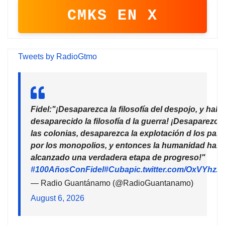
CMKS EN X
Tweets by RadioGtmo
Fidel:"¡Desaparezca la filosofía del despojo, y habr
desaparecido la filosofía d la guerra! ¡Desaparezca
las colonias, desaparezca la explotación d los país
por los monopolios, y entonces la humanidad habr
alcanzado una verdadera etapa de progreso!"
#100AñosConFidel
#Cuba
pic.twitter.com/OxVYhzZ
— Radio Guantánamo (@RadioGuantanamo)
August 6, 2026